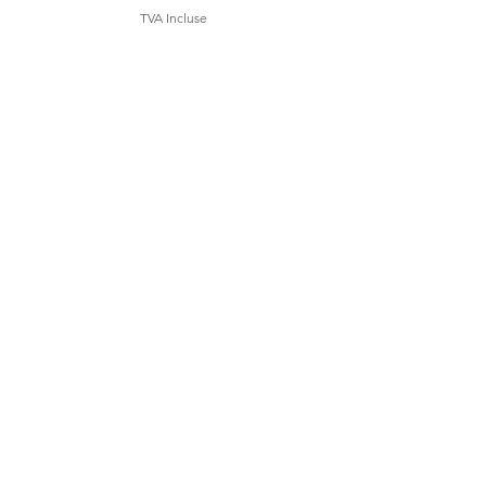
TVA Incluse
S'abonner
Sign Up
Contact
Programme de
fidélité
Parrainer un ami