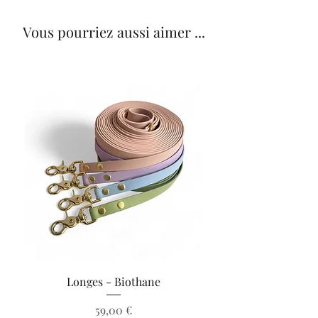
Vous pourriez aussi aimer ...
Longes - Biothane
Prix
59,00 €