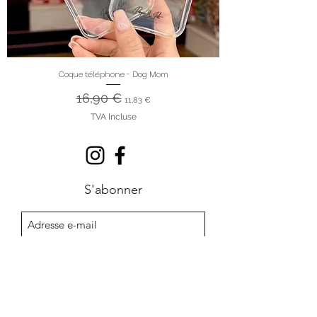
Coque téléphone - Dog Mom
Prix original
16,90 €
Prix promotionnel
11,83 €
TVA Incluse
S'abonner
Sign Up
Contact
Programme de
fidélité