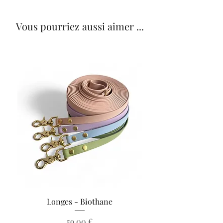
Vous pourriez aussi aimer ...
Longes - Biothane
Prix
59,00 €