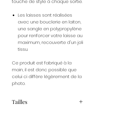
touche de style à chaque sortie.
Les laisses sont réalisées
avec une bouclerie en laiton,
une sangle en polypropylène
pour renforcer votre laisse au
maximum, recouverte d'un joli
tissu.
Ce produit est fabriqué à la
main, il est donc possible que
celui ci diffère légèrement de la
photo.
Tailles
Longueurs de laisse :
1 m 20
1 m 50
Multi-positions