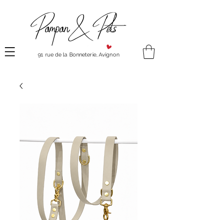
91 rue de la Bonneterie, Avignon