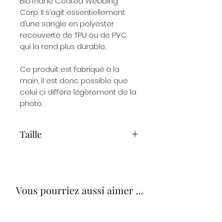
BioThane Coated Webbing
Corp. Il s’agit essentiellement
d’une sangle en polyester
recouverte de TPU ou de PVC
qui la rend plus durable.
Ce produit est fabriqué à la
main, il est donc possible que
celui ci diffère légèrement de la
photo.
Taille
Laisse multi-positions ajustable
en 4 positions :
1 m 50
1 m 90 ou bandoulière
Vous pourriez aussi aimer ...
2 m 30
laisse double