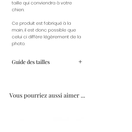
taille qui conviendra à votre
chien.
Ce produit est fabriqué à la
main, il est donc possible que
celui ci diffère légèrement de la
photo.
Guide des tailles
Taille S ( largeur des bandes :
2 cm ) :
Tour de cou : 30 - 42 cm
Tour de buste : 36 - 52 cm
Vous pourriez aussi aimer ...
: Carlin, Jack Russel, Spitz, Teckel,
Yorkshire ...
Taille M ( largeur des bandes :
2,5 cm ) :
Tour de cou : 40 - 52 cm