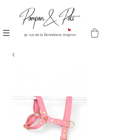
91 rue de la Bonneterie, Avignon