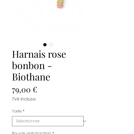
Harnais rose
bonbon -
Biothane
Prix
79,00 €
TVA Incluse
Taille
*
Boucle anti-traction
*