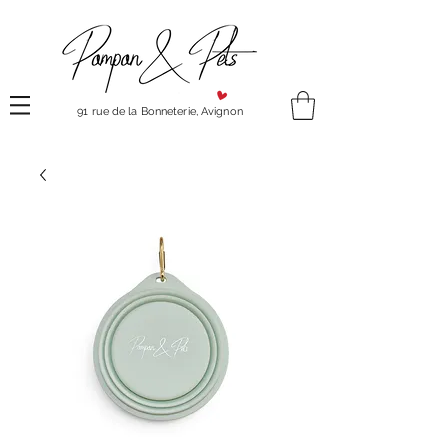
91 rue de la Bonneterie, Avignon