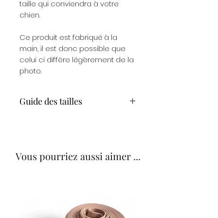
taille qui conviendra à votre
chien.
Ce produit est fabriqué à la
main, il est donc possible que
celui ci diffère légèrement de la
photo.
Guide des tailles
Xsmall
De 18 à 32 cm
largeur 1,5
cm
Vous pourriez aussi aimer ...
Small
De 28 à 42
largeur 2 cm
cm
Medium
De 38 à 52
largeur 2,5
cm
cm