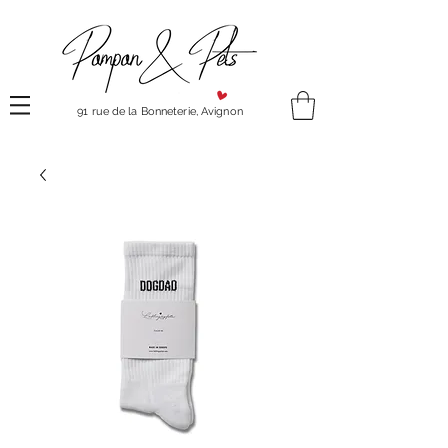
91 rue de la Bonneterie, Avignon