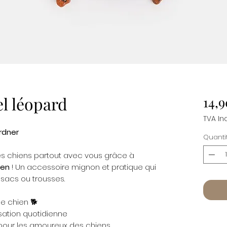
el léopard
14,9
TVA In
rdner
Quanti
es chiens partout avec vous grâce à
ien
! Un accessoire mignon et pratique qui
 sacs ou trousses.
e chien 🐕
isation quotidienne
pour les amoureux des chiens