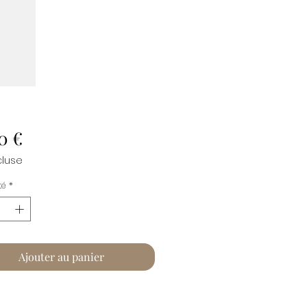
Prix
0 €
cluse
té
*
Ajouter au panier