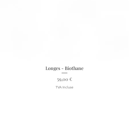
Aperçu rapide
Longes - Biothane
Prix
59,00 €
TVA Incluse