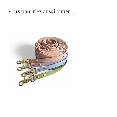
Vous pourriez aussi aimer ...
Longes - Biothane
Prix
59,00 €